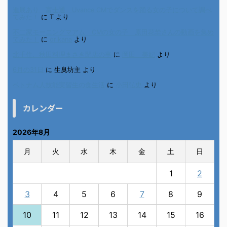
進展あり 富士通 Uvance CMでダンスを踊る女の子について調べ
てみた！
に
T
より
不二家モーニングマアム CMの女の子 原田花埜さんの動画を集め
てみた！
に
orikana
より
北千住、秋田料理まさき閉店の事
に
岡田 美妃
より
6月の31日
に
生臭坊主
より
ベトナム人技能実習生の食生活
に
小田弘史
より
カレンダー
2026年8月
月
火
水
木
金
土
日
1
2
3
4
5
6
7
8
9
10
11
12
13
14
15
16