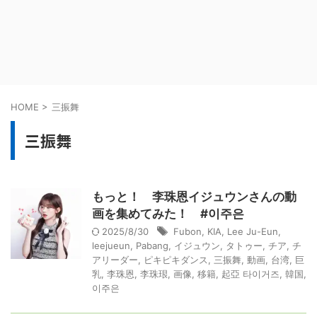
HOME
>
三振舞
三振舞
もっと！ 李珠恩イジュウンさんの動
画を集めてみた！ #이주은
2025/8/30
Fubon
,
KIA
,
Lee Ju-Eun
,
leejueun
,
Pabang
,
イジュウン
,
タトゥー
,
チア
,
チ
アリーダー
,
ピキピキダンス
,
三振舞
,
動画
,
台湾
,
巨
乳
,
李珠恩
,
李珠珢
,
画像
,
移籍
,
起亞 타이거즈
,
韓国
,
이주은