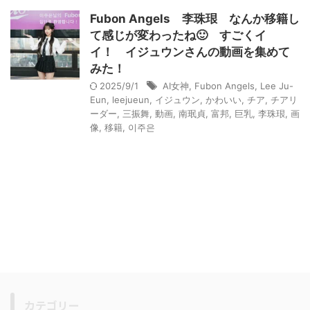
Fubon Angels 李珠珢 なんか移籍し
て感じが変わったね🙂 すごくイ
イ！ イジュウンさんの動画を集めて
みた！
2025/9/1
AI女神
,
Fubon Angels
,
Lee Ju-
Eun
,
leejueun
,
イジュウン
,
かわいい
,
チア
,
チアリ
ーダー
,
三振舞
,
動画
,
南珉貞
,
富邦
,
巨乳
,
李珠珢
,
画
像
,
移籍
,
이주은
カテゴリー