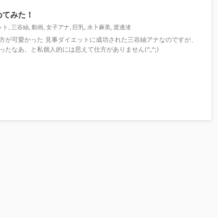
めてみた！
ット
,
三谷紬
,
動画
,
女子アナ
,
巨乳
,
水卜麻美
,
渡邊渚
方が可愛かった 見事ダイエットに成功された三谷紬アナなのですが、
たなあ、と私個人的には思えて仕方がありません(^_^;)