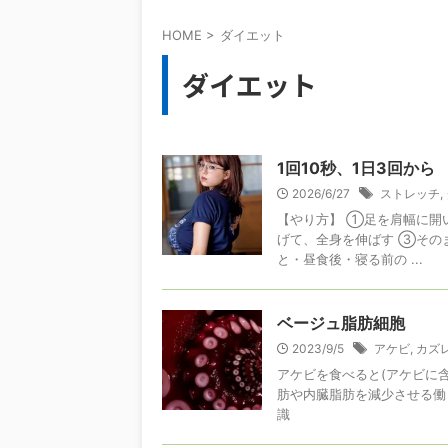
HOME
>
ダイエット
ダイエット
1回10秒、1日3回か
2026/6/27
ストレッチ
,
【やり方】 ①足を肩幅に開
げて、全身を伸ばす ③その
と・昼食後・寝る前の ...
ベージュ脂肪細胞
2023/9/5
アケビ
,
カズ
アケビを食べると(アケビに
肪や内臓脂肪を減少させる働
識