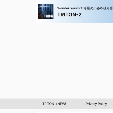
Wonder Wards☆修羅の小路を独り
TRITON-2
TRITON（NEW!）
Privacy Policy