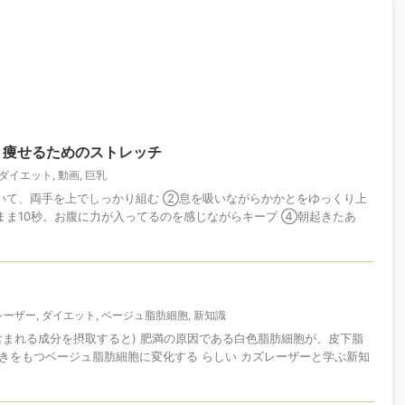
ら 痩せるためのストレッチ
ダイエット
,
動画
,
巨乳
いて、両手を上でしっかり組む ②息を吸いながらかかとをゆっくり上
まま10秒。お腹に力が入ってるのを感じながらキープ ④朝起きたあ
レーザー
,
ダイエット
,
ベージュ脂肪細胞
,
新知識
含まれる成分を摂取すると) 肥満の原因である白色脂肪細胞が、皮下脂
きをもつベージュ脂肪細胞に変化する らしい カズレーザーと学ぶ新知