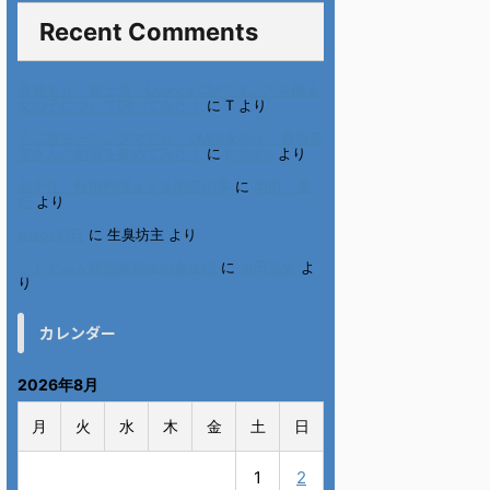
Recent Comments
進展あり 富士通 Uvance CMでダンスを踊る
女の子について調べてみた！
に
T
より
不二家モーニングマアム CMの女の子 原田花
埜さんの動画を集めてみた！
に
orikana
より
北千住、秋田料理まさき閉店の事
に
岡田 美
妃
より
6月の31日
に
生臭坊主
より
ベトナム人技能実習生の食生活
に
小田弘史
よ
り
カレンダー
2026年8月
月
火
水
木
金
土
日
1
2