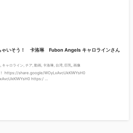
いそう！ 卡洛琳 Fubon Angels キャロラインさん
s
,
キャロライン
,
チア
,
動画
,
卡洛琳
,
台湾
,
巨乳
,
画像
s://share.google/WOyLxAvcUkKlWYsH0
LxAvcUkKlWYsH0 https:/ …