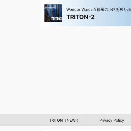
Wonder Wards☆修羅の小路を独り
TRITON-2
TRITON（NEW!）
Privacy Policy