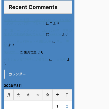
Recent Comments
進展あり 富士通 Uvance CMでダンスを踊る
女の子について調べてみた！
に
T
より
不二家モーニングマアム CMの女の子 原田花
埜さんの動画を集めてみた！
に
orikana
より
北千住、秋田料理まさき閉店の事
に
岡田 美
妃
より
6月の31日
に
生臭坊主
より
ベトナム人技能実習生の食生活
に
小田弘史
よ
り
カレンダー
2026年8月
月
火
水
木
金
土
日
1
2