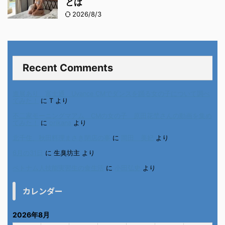
とは
2026/8/3
Recent Comments
進展あり 富士通 Uvance CMでダンスを踊る女の子について調べ
てみた！
に
T
より
不二家モーニングマアム CMの女の子 原田花埜さんの動画を集め
てみた！
に
orikana
より
北千住、秋田料理まさき閉店の事
に
岡田 美妃
より
6月の31日
に
生臭坊主
より
ベトナム人技能実習生の食生活
に
小田弘史
より
カレンダー
2026年8月