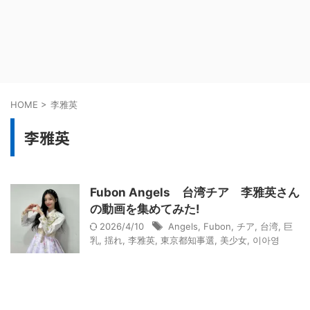
HOME
>
李雅英
李雅英
Fubon Angels 台湾チア 李雅英さん
の動画を集めてみた!
2026/4/10
Angels
,
Fubon
,
チア
,
台湾
,
巨
乳
,
揺れ
,
李雅英
,
東京都知事選
,
美少女
,
이아영