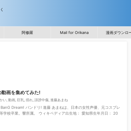
歩く
阿修羅
Mail for Orikana
漫画ダウンロ
動画を集めてみた!
かい
,
動画
,
巨乳
,
揺れ
,
誹謗中傷
,
進藤あまね
anG Dream! バンドリ! 進藤 あまねは、日本の女性声優、元コスプレ
学校卒業。響所属。 ウィキペディア出生地： 愛知県生年月日： 20