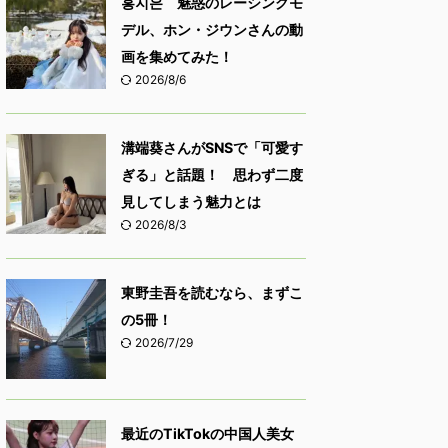
홍지은 魅惑のレーシングモ
デル、ホン・ジウンさんの動
画を集めてみた！
2026/8/6
溝端葵さんがSNSで「可愛す
ぎる」と話題！ 思わず二度
見してしまう魅力とは
2026/8/3
東野圭吾を読むなら、まずこ
の5冊！
2026/7/29
最近のTikTokの中国人美女