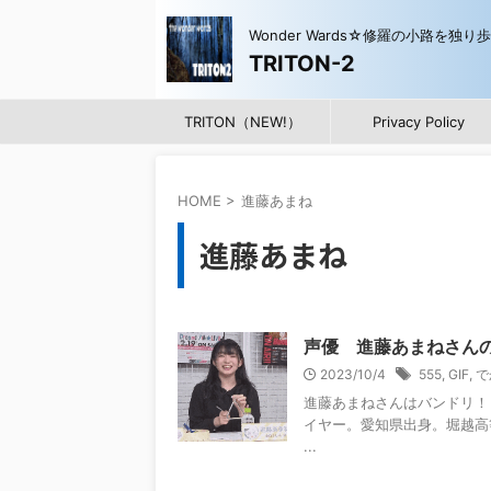
Wonder Wards☆修羅の小路を独り
TRITON-2
TRITON（NEW!）
Privacy Policy
HOME
>
進藤あまね
進藤あまね
声優 進藤あまねさんの
2023/10/4
555
,
GIF
,
で
進藤あまねさんはバンドリ！ B
イヤー。愛知県出身。堀越高等
...