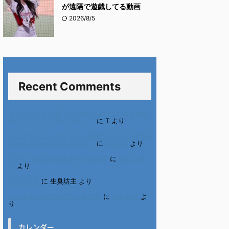
が遠隔で遊戯してる動画
2026/8/5
Recent Comments
進展あり 富士通 Uvance CMでダンスを踊る
女の子について調べてみた！
に
T
より
不二家モーニングマアム CMの女の子 原田花
埜さんの動画を集めてみた！
に
orikana
より
北千住、秋田料理まさき閉店の事
に
岡田 美
妃
より
6月の31日
に
生臭坊主
より
ベトナム人技能実習生の食生活
に
小田弘史
よ
り
カレンダー