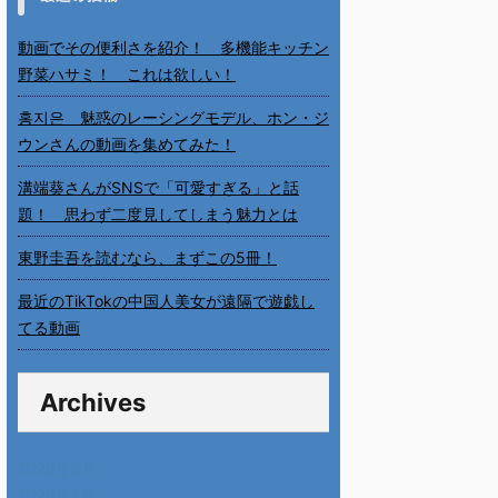
動画でその便利さを紹介！ 多機能キッチン
野菜ハサミ！ これは欲しい！
홍지은 魅惑のレーシングモデル、ホン・ジ
ウンさんの動画を集めてみた！
溝端葵さんがSNSで「可愛すぎる」と話
題！ 思わず二度見してしまう魅力とは
東野圭吾を読むなら、まずこの5冊！
最近のTikTokの中国人美女が遠隔で遊戯し
てる動画
Archives
2026年8月
2026年7月