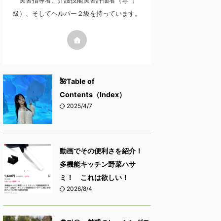
実習指導者、介護技能実習評価者（専門
級）、そしてヘルパー２級を持っています。
🌺Table of
Contents（Index）
2025/4/7
動画でその便利さを紹介！
多機能キッチン野菜ハサ
ミ！ これは欲しい！
2026/8/4